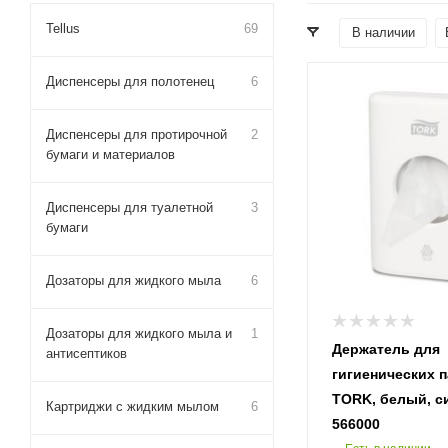
Tellus
69
В наличии
Диспенсеры для полотенец
6
Диспенсеры для протирочной
2
бумаги и материалов
Диспенсеры для туалетной
3
бумаги
Дозаторы для жидкого мыла
6
Дозаторы для жидкого мыла и
1
Держатель для
антисептиков
гигиенических 
TORK, белый, с
Картриджи с жидким мылом
6
566000