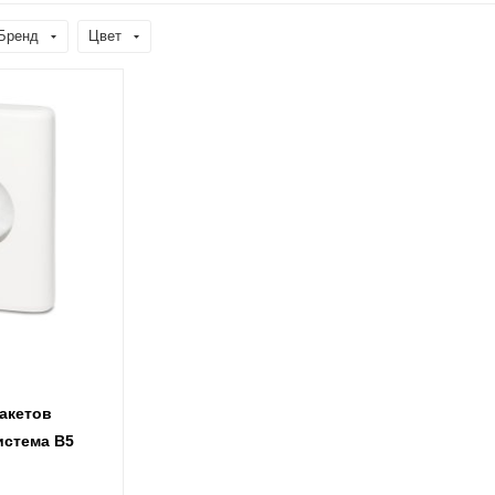
Бренд
Цвет
пакетов
истема В5