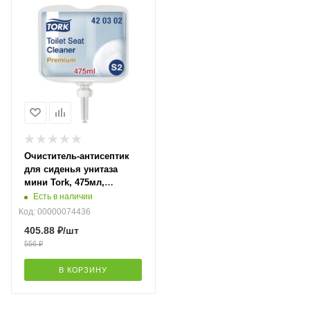
Очиститель-антисептик
для сиденья унитаза
мини Tork, 475мл,
бесцветный, система S2,
Есть в наличии
420302
Код: 00000074436
405.88
₽
/шт
556
₽
В КОРЗИНУ