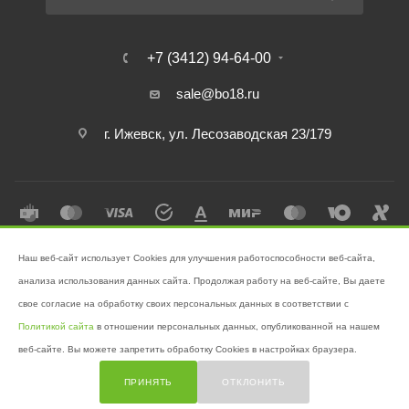
+7 (3412) 94-64-00
sale@bo18.ru
г. Ижевск, ул. Лесозаводская 23/179
Наш веб-сайт использует Cookies для улучшения работоспособности веб-сайта,
2026 © Интернет-магазин "Бэк-офис" - Ваш надёжный помощник в
анализа использования данных сайта. Продолжая работу на веб-сайте, Вы даете
поддержании чистоты!
свое согласие на обработку своих персональных данных в соответствии с
Разработано в
Victory
Политикой сайта
в отношении персональных данных, опубликованной на нашем
веб-сайте. Вы можете запретить обработку Cookies в настройках браузера.
ПРИНЯТЬ
ОТКЛОНИТЬ