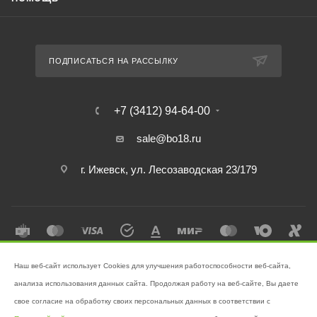
ПОДПИСАТЬСЯ НА РАССЫЛКУ
+7 (3412) 94-64-00
sale@bo18.ru
г. Ижевск, ул. Лесозаводская 23/179
Наш веб-сайт использует Cookies для улучшения работоспособности веб-сайта,
2026 © Интернет-магазин "Бэк-офис" - Ваш надёжный помощник в
анализа использования данных сайта. Продолжая работу на веб-сайте, Вы даете
поддержании чистоты!
свое согласие на обработку своих персональных данных в соответствии с
Разработано в
Victory