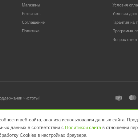
Магазины
Условия опл
Реквизиты
Условия дост
Соглашение
Гарантия на 
Политика
Программа л
Вопрос-ответ
поддержании чистоты!
обности веб-сайта, анализа использования данных сайта. Прод
льных данных в соответствии с
Политикой сайта
в отношении пер
работку Cookies в настройках браузера.