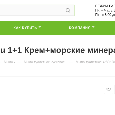
РЕЖИМ РА
Пн. – Чт.: с 
Пт.: с 8:00 д
КАК КУПИТЬ
КОМПАНИЯ
ru 1+1 Крем+морские минер
—
—
—
Мыло
Мыло туалетное кусковое
Мыло туалетное 4*80г D