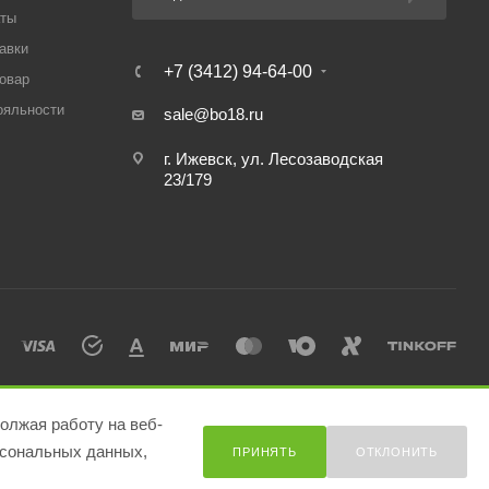
аты
авки
+7 (3412) 94-64-00
товар
ояльности
sale@bo18.ru
г. Ижевск, ул. Лесозаводская
23/179
олжая работу на веб-
сональных данных,
ПРИНЯТЬ
ОТКЛОНИТЬ