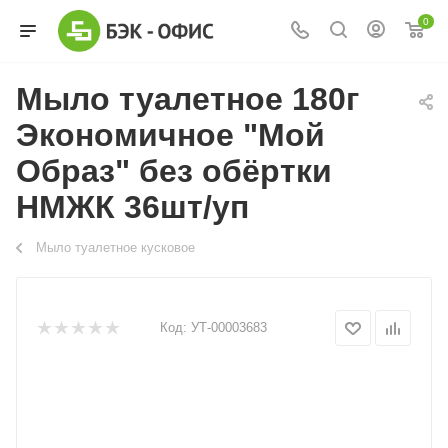
0
Мыло туалетное 180г
Экономичное "Мой
Образ" без обёртки
НМЖК 36шт/уп
Мыло туалетное кусковое
Код:
УТ-00003683