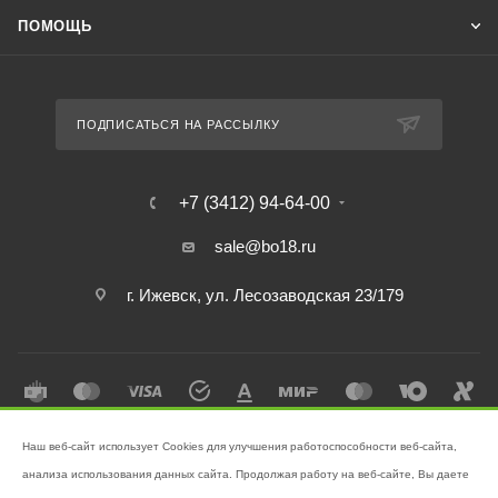
ПОМОЩЬ
ПОДПИСАТЬСЯ НА РАССЫЛКУ
+7 (3412) 94-64-00
sale@bo18.ru
г. Ижевск, ул. Лесозаводская 23/179
Наш веб-сайт использует Cookies для улучшения работоспособности веб-сайта,
2026 © Интернет-магазин "Бэк-офис" - Ваш надёжный помощник в
анализа использования данных сайта. Продолжая работу на веб-сайте, Вы даете
поддержании чистоты!