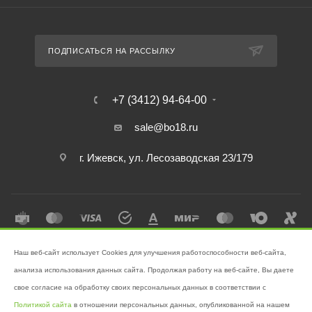
ПОДПИСАТЬСЯ НА РАССЫЛКУ
+7 (3412) 94-64-00
sale@bo18.ru
г. Ижевск, ул. Лесозаводская 23/179
Наш веб-сайт использует Cookies для улучшения работоспособности веб-сайта,
2026 © Интернет-магазин "Бэк-офис" - Ваш надёжный помощник в
анализа использования данных сайта. Продолжая работу на веб-сайте, Вы даете
поддержании чистоты!
свое согласие на обработку своих персональных данных в соответствии с
Разработано в
Victory
Политикой сайта
в отношении персональных данных, опубликованной на нашем