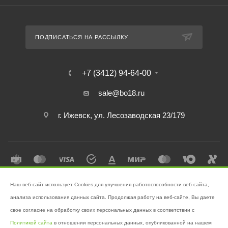
ПОДПИСАТЬСЯ НА РАССЫЛКУ
+7 (3412) 94-64-00
sale@bo18.ru
г. Ижевск, ул. Лесозаводская 23/179
Наш веб-сайт использует Cookies для улучшения работоспособности веб-сайта,
2026 © Интернет-магазин "Бэк-офис" - Ваш надёжный помощник в
анализа использования данных сайта. Продолжая работу на веб-сайте, Вы даете
поддержании чистоты!
свое согласие на обработку своих персональных данных в соответствии с
Разработано в
Victory
Политикой сайта
в отношении персональных данных, опубликованной на нашем