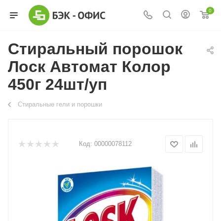
0
Стиральный порошок
Лоск Автомат Колор
450г 24шт/уп
Стиральные гели и порошки
Код:
00000078112