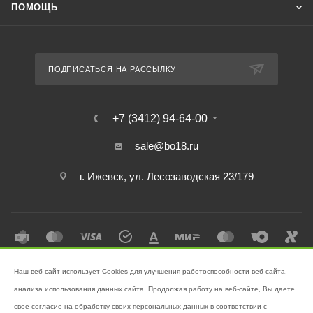
ПОМОЩЬ
ПОДПИСАТЬСЯ НА РАССЫЛКУ
+7 (3412) 94-64-00
sale@bo18.ru
г. Ижевск, ул. Лесозаводская 23/179
Наш веб-сайт использует Cookies для улучшения работоспособности веб-сайта,
2026 © Интернет-магазин "Бэк-офис" - Ваш надёжный помощник в
анализа использования данных сайта. Продолжая работу на веб-сайте, Вы даете
поддержании чистоты!
свое согласие на обработку своих персональных данных в соответствии с