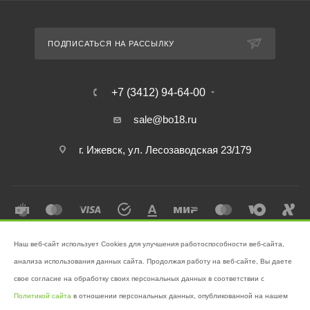
ПОДПИСАТЬСЯ НА РАССЫЛКУ
+7 (3412) 94-64-00
sale@bo18.ru
г. Ижевск, ул. Лесозаводская 23/179
Наш веб-сайт использует Cookies для улучшения работоспособности веб-сайта,
2026 © Интернет-магазин "Бэк-офис" - Ваш надёжный помощник в
анализа использования данных сайта. Продолжая работу на веб-сайте, Вы даете
поддержании чистоты!
свое согласие на обработку своих персональных данных в соответствии с
Разработано в
Victory
Политикой сайта
в отношении персональных данных, опубликованной на нашем