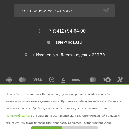
ПОДПИСАТЬСЯ НА РАССЫЛКУ
+7 (3412) 94-64-00
sale@bo18.ru
г. Ижевск, ул. Лесозаводская 23/179
Наш веб-сайт использует Cookies для улучшения работоспособности веб-сайта,
2026 © Интернет-магазин "Бэк-офис" - Ваш надёжный помощник в
анализа использования данных сайта. Продолжая работу на веб-сайте, Вы даете
поддержании чистоты!
свое согласие на обработку своих персональных данных в соответствии с
Разработано в
Victory
Политикой сайта
в отношении персональных данных, опубликованной на нашем
веб-сайте. Вы можете запретить обработку Cookies в настройках браузера.