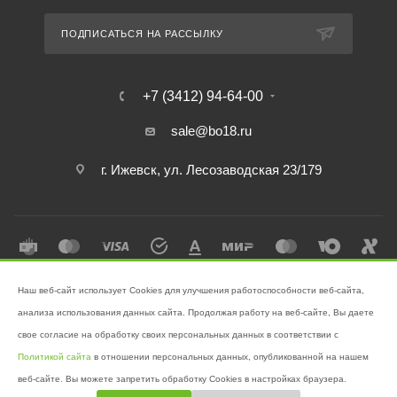
ПОДПИСАТЬСЯ НА РАССЫЛКУ
+7 (3412) 94-64-00
sale@bo18.ru
г. Ижевск, ул. Лесозаводская 23/179
Наш веб-сайт использует Cookies для улучшения работоспособности веб-сайта,
2026 © Интернет-магазин "Бэк-офис" - Ваш надёжный помощник в
анализа использования данных сайта. Продолжая работу на веб-сайте, Вы даете
поддержании чистоты!
свое согласие на обработку своих персональных данных в соответствии с
Разработано в
Victory
Политикой сайта
в отношении персональных данных, опубликованной на нашем
веб-сайте. Вы можете запретить обработку Cookies в настройках браузера.