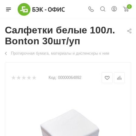
0
Салфетки белые 100л.
Bonton 30шт/уп
Протирочная бумага, материалы и диспенсеры к ним
Код:
00000064892