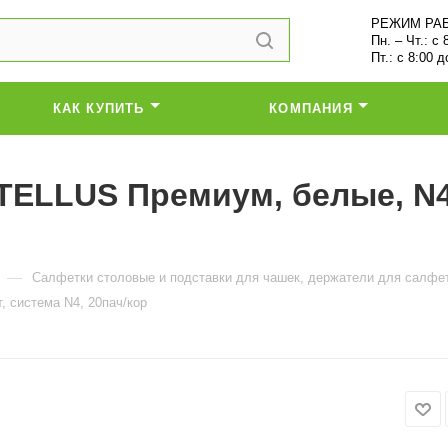
РЕЖИМ РА
Пн. – Чт.: с 
Пт.: с 8:00 д
КАК КУПИТЬ
КОМПАНИЯ
ELLUS Премиум, белые, N4,
—
Салфетки столовые и подставки для чашек, держатели для салфе
 система N4, 20пач/кор