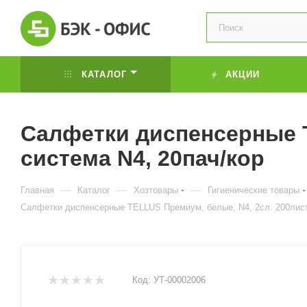
КАТАЛОГ
АКЦИИ
Салфетки диспенсерные T
система N4, 20пач/кор
—
—
—
Главная
Каталог
Хозтовары
Гигиенические товары
Салфетки диспенсерные TELLUS Премиум, белые, N4, 2сл. 200лист,
Код:
УТ-00002006