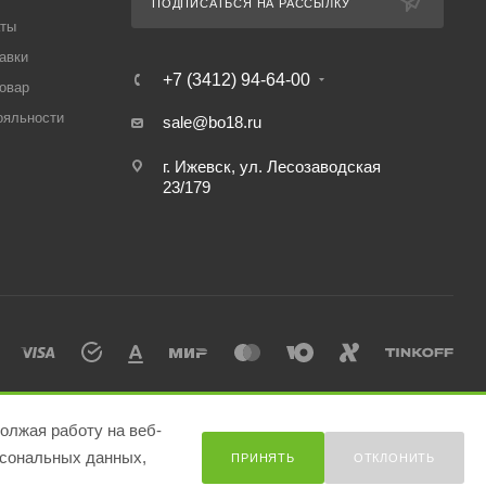
ПОДПИСАТЬСЯ НА РАССЫЛКУ
аты
авки
+7 (3412) 94-64-00
товар
ояльности
sale@bo18.ru
г. Ижевск, ул. Лесозаводская
23/179
олжая работу на веб-
сональных данных,
ПРИНЯТЬ
ОТКЛОНИТЬ