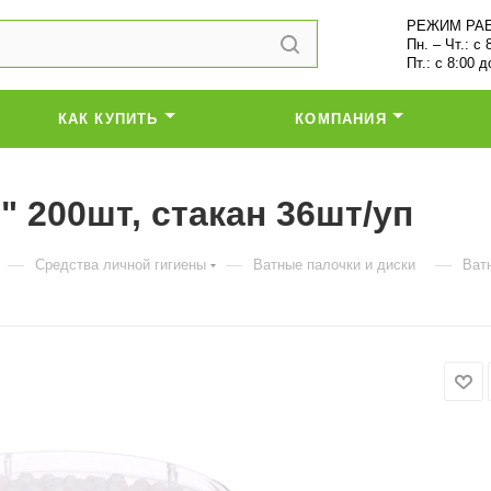
РЕЖИМ РА
Пн. – Чт.: с 
Пт.: с 8:00 д
КАК КУПИТЬ
КОМПАНИЯ
 200шт, стакан 36шт/уп
—
—
—
Средства личной гигиены
Ватные палочки и диски
Ват