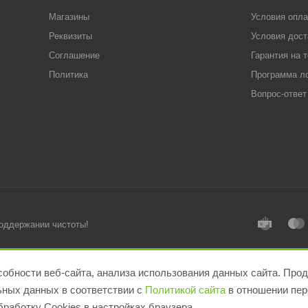
Магазины
Условия опл
Реквизиты
Условия дост
Соглашение
Гарантия на 
Политика
Программа л
Вопрос-ответ
поддержании чистоты!
обности веб-сайта, анализа использования данных сайта. Прод
льных данных в соответствии с
Политикой сайта
в отношении пер
работку Cookies в настройках браузера.