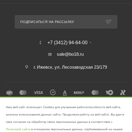
ПОДПИСАТЬСЯ НА РАССЫЛКУ
+7 (3412) 94-64-00
sale@bo18.ru
г. Ижевск, ул. Лесозаводская 23/179
Наш веб-сайт использует Cookies для улучшения работоспособности веб-сайта,
2026 © Интернет-магазин "Бэк-офис" - Ваш надёжный помощник в
анализа использования данных сайта. Продолжая работу на веб-сайте, Вы даете
поддержании чистоты!
свое согласие на обработку своих персональных данных в соответствии с
Разработано в
Victory
Политикой сайта
в отношении персональных данных, опубликованной на нашем