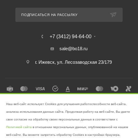
ПОДПИСАТЬСЯ НА РАССЫЛКУ
+7 (3412) 94-64-00
sale@bo18.ru
г. Ижевск, ул. Лесозаводская 23/179
Наш веб-сайт использует Cookies для улучшения работоспособности веб-сайта,
2026 © Интернет-магазин "Бэк-офис" - Ваш надёжный помощник в
анализа использования данных сайта. Продолжая работу на веб-сайте, Вы даете
поддержании чистоты!
свое согласие на обработку своих персональных данных в соответствии с
Разработано в
Victory
Политикой сайта
в отношении персональных данных, опубликованной на нашем
веб-сайте. Вы можете запретить обработку Cookies в настройках браузера.