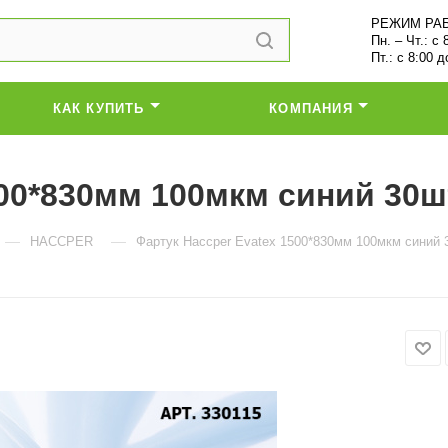
РЕЖИМ РА
Пн. – Чт.: с 
Пт.: с 8:00 д
КАК КУПИТЬ
КОМПАНИЯ
500*830мм 100мкм синий 30ш
—
—
HACCPER
Фартук Haccper Evatex 1500*830мм 100мкм синий 