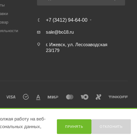
аты
авки
+7 (3412) 94-64-00
товар
ояльности
sale@bo18.ru
г. Ижевск, ул. Лесозаводская
23/179
олжая работу на веб-
сональных данных,
ПРИНЯТЬ
ОТКЛОНИТЬ