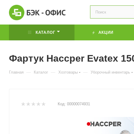
КАТАЛОГ
АКЦИИ
Фартук Haccper Evatex 1
—
—
—
Главная
Каталог
Хозтовары
Уборочный инвентарь
Код:
00000074931