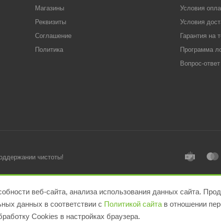
Магазины
Условия опл
Реквизиты
Условия дост
Соглашение
Гарантия на 
Политика
Программа л
Вопрос-ответ
поддержании чистоты!
обности веб-сайта, анализа использования данных сайта. Прод
льных данных в соответствии с
Политикой сайта
в отношении пер
работку Cookies в настройках браузера.