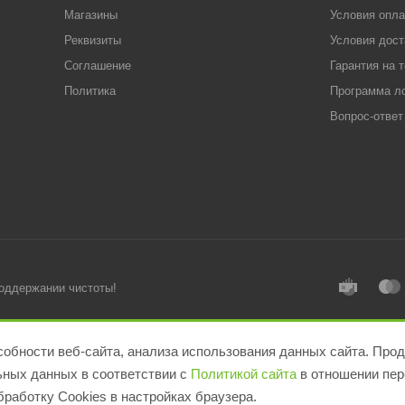
Магазины
Условия опл
Реквизиты
Условия дост
Соглашение
Гарантия на 
Политика
Программа л
Вопрос-ответ
поддержании чистоты!
обности веб-сайта, анализа использования данных сайта. Прод
льных данных в соответствии с
Политикой сайта
в отношении пер
работку Cookies в настройках браузера.