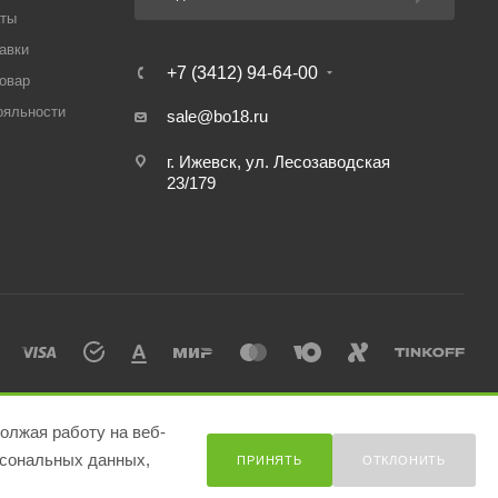
аты
авки
+7 (3412) 94-64-00
товар
ояльности
sale@bo18.ru
г. Ижевск, ул. Лесозаводская
23/179
олжая работу на веб-
сональных данных,
ПРИНЯТЬ
ОТКЛОНИТЬ