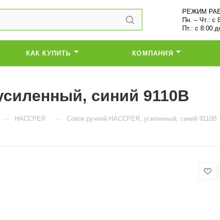
РЕЖИМ РА
Пн. – Чт.: с 
Пт.: с 8:00 д
КАК КУПИТЬ
КОМПАНИЯ
усиленный, синий 9110В
—
—
HACCPER
Совок ручной HACCPER, усиленный, синий 9110В