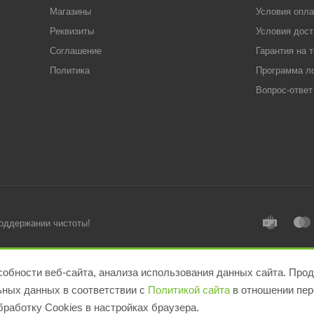
Магазины
Условия опл
Реквизиты
Условия дост
Соглашение
Гарантия на 
Политика
Программа л
Вопрос-ответ
поддержании чистоты!
обности веб-сайта, анализа использования данных сайта. Прод
льных данных в соответствии с
Политикой сайта
в отношении пер
работку Cookies в настройках браузера.