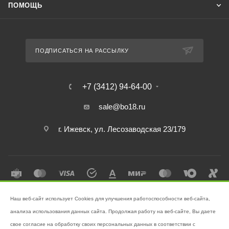
ПОМОЩЬ
ПОДПИСАТЬСЯ НА РАССЫЛКУ
+7 (3412) 94-64-00
sale@bo18.ru
г. Ижевск, ул. Лесозаводская 23/179
Наш веб-сайт использует Cookies для улучшения работоспособности веб-сайта,
2026 © Интернет-магазин "Бэк-офис" - Ваш надёжный помощник в
анализа использования данных сайта. Продолжая работу на веб-сайте, Вы даете
поддержании чистоты!
свое согласие на обработку своих персональных данных в соответствии с