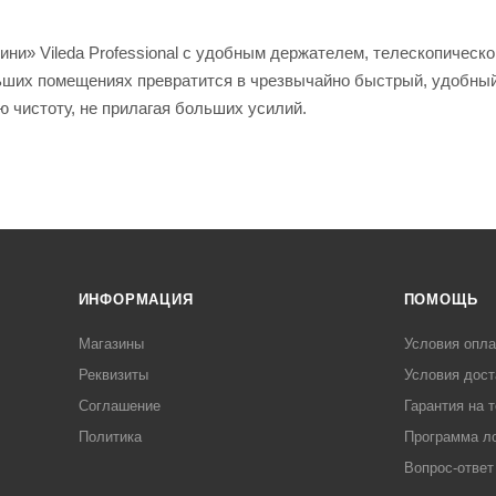
и» Vileda Professional с удобным держателем, телескопическо
льших помещениях превратится в чрезвычайно быстрый, удобный
ю чистоту, не прилагая больших усилий.
ИНФОРМАЦИЯ
ПОМОЩЬ
Магазины
Условия опл
Реквизиты
Условия дост
Соглашение
Гарантия на 
Политика
Программа л
Вопрос-ответ