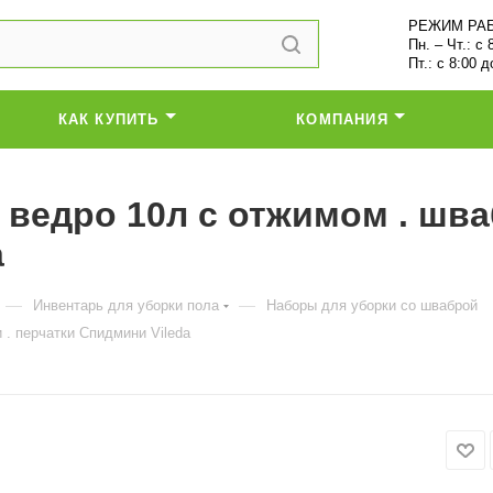
РЕЖИМ РА
Пн. – Чт.: с 
Пт.: с 8:00 д
КАК КУПИТЬ
КОМПАНИЯ
ведро 10л с отжимом . шваб
a
—
—
Инвентарь для уборки пола
Наборы для уборки со шваброй
 . перчатки Спидмини Vileda