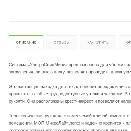
ОПИСАНИЕ
ОТЗЫВЫ
КАК КУПИТЬ
ОП
Система «УльтраСпидМини» предназначена для уборки пола
загрязнения, лишнюю влагу, позволяет проводить влажную у
Это настоящая находка для тех, кто любит порядок и чист
проникать в любые труднодоступные уголки и закоулки. В
рукояти. Они расположены крест-накрест и позволяют нап
Телескопическая рукоятка с изменяемой длиной поможет с 
помещений. МОП МикроЛайт легко и надежно крепится к п
способом отжима это ускоряет процесс уборки в два раза.