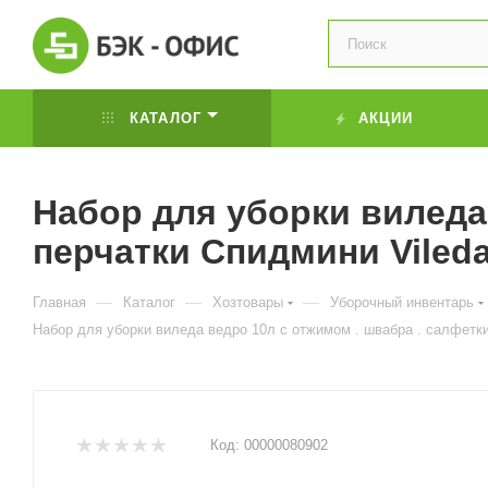
КАТАЛОГ
АКЦИИ
Набор для уборки виледа 
перчатки Спидмини Viled
—
—
—
Главная
Каталог
Хозтовары
Уборочный инвентарь
Набор для уборки виледа ведро 10л с отжимом . швабра . салфетки
Код:
00000080902