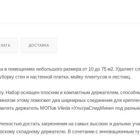
ЛАТА
ДОСТАВКА
 в помещениях небольшого размера от 10 до 75 м2. Удаляет с
борку стен и настенной плитки, мойку плинтусов и лестниц.
оту. Набор оснащен плоским и компактным держателем, способн
о многом этому помогают два шарнирных соединения для крепле
равлять держатель МОПов Vileda «УльтраСпидМини» под разным
легкостью достать загрязнения на самых высоких и дальних уч
лоскому складному держателю. В сочетании с инновационным т