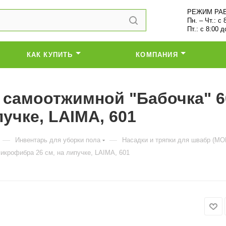
РЕЖИМ РА
Пн. – Чт.: с 
Пт.: с 8:00 д
КАК КУПИТЬ
КОМПАНИЯ
самоотжимной "Бабочка" 60
учке, LAIMA, 601
—
—
Инвентарь для уборки пола
Насадки и тряпки для швабр (МО
икрофибра 26 см, на липучке, LAIMA, 601