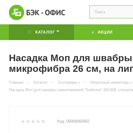
КАТАЛОГ
АКЦИИ
Насадка Моп для швабры 
микрофибра 26 см, на лип
—
—
—
Главная
Каталог
Хозтовары
Уборочный инвентарь
Насадка Моп для швабры самоотжимной "Бабочка" 601468, спонж/м
Код:
00000066902