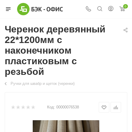
0
Черенок деревянный
22*1200мм с
наконечником
пластиковым с
резьбой
Ручки для швабр и щеток (черенки)
Код:
00000076538