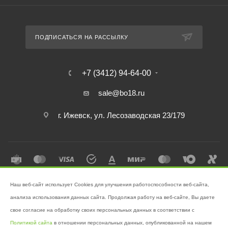
ПОДПИСАТЬСЯ НА РАССЫЛКУ
+7 (3412) 94-64-00
sale@bo18.ru
г. Ижевск, ул. Лесозаводская 23/179
Наш веб-сайт использует Cookies для улучшения работоспособности веб-сайта,
2026 © Интернет-магазин "Бэк-офис" - Ваш надёжный помощник в
анализа использования данных сайта. Продолжая работу на веб-сайте, Вы даете
поддержании чистоты!
свое согласие на обработку своих персональных данных в соответствии с
Разработано в
Victory
Политикой сайта
в отношении персональных данных, опубликованной на нашем