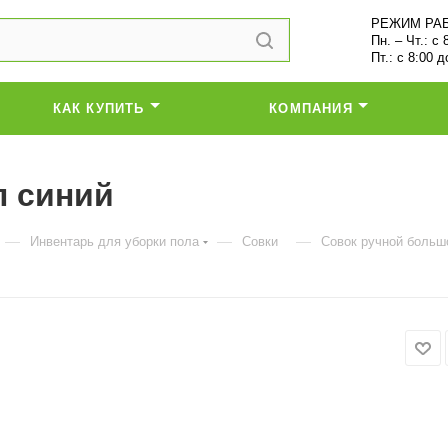
РЕЖИМ РА
Пн. – Чт.: с 
Пт.: с 8:00 д
КАК КУПИТЬ
КОМПАНИЯ
л синий
—
—
—
Инвентарь для уборки пола
Совки
Совок ручной больш