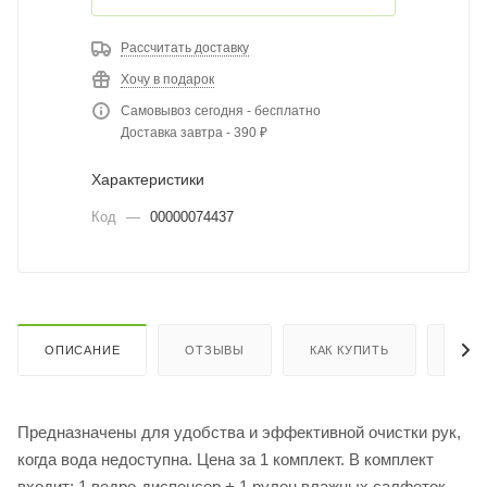
Рассчитать доставку
Хочу в подарок
Самовывоз сегодня - бесплатно
Доставка завтра - 390 ₽
Характеристики
Код
—
00000074437
ОПИСАНИЕ
ОТЗЫВЫ
КАК КУПИТЬ
ОПЛ
Предназначены для удобства и эффективной очистки рук,
когда вода недоступна. Цена за 1 комплект. В комплект
входит: 1 ведро-диспенсер + 1 рулон влажных салфеток.