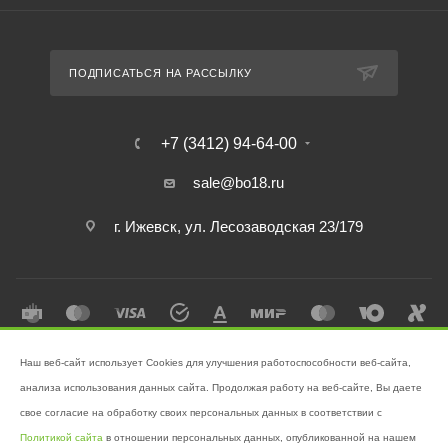
ПОДПИСАТЬСЯ НА РАССЫЛКУ
+7 (3412) 94-64-00
sale@bo18.ru
г. Ижевск, ул. Лесозаводская 23/179
Наш веб-сайт использует Cookies для улучшения работоспособности веб-сайта,
2026 © Интернет-магазин "Бэк-офис" - Ваш надёжный помощник в
анализа использования данных сайта. Продолжая работу на веб-сайте, Вы даете
поддержании чистоты!
свое согласие на обработку своих персональных данных в соответствии с
Разработано в
Victory
Политикой сайта
в отношении персональных данных, опубликованной на нашем