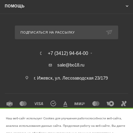
ПОМОЩЬ
ПОДПИСАТЬСЯ НА РАССЫЛКУ
+7 (3412) 94-64-00
sale@bo18.ru
г. Ижевск, ул. Лесозаводская 23/179
Наш веб-сайт использует Cookies для улучшения работоспособности веб-сайта,
2026 © Интернет-магазин "Бэк-офис" - Ваш надёжный помощник в
анализа использования данных сайта. Продолжая работу на веб-сайте, Вы даете
поддержании чистоты!