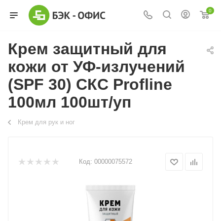
0
Крем защитный для
кожи от УФ-излучений
(SPF 30) СКС Profline
100мл 100шт/уп
Крем для рук и ног
Код:
00000075572