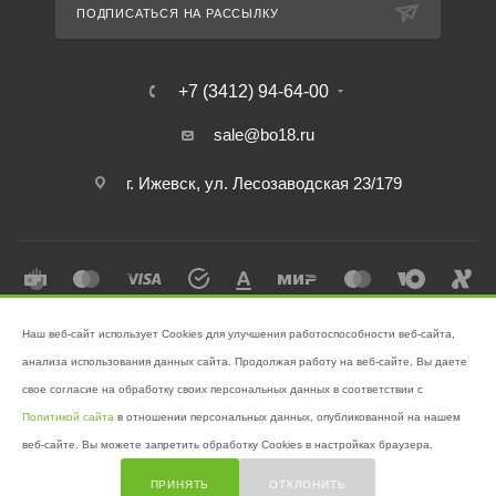
ПОДПИСАТЬСЯ НА РАССЫЛКУ
+7 (3412) 94-64-00
sale@bo18.ru
г. Ижевск, ул. Лесозаводская 23/179
Наш веб-сайт использует Cookies для улучшения работоспособности веб-сайта,
2026 © Интернет-магазин "Бэк-офис" - Ваш надёжный помощник в
анализа использования данных сайта. Продолжая работу на веб-сайте, Вы даете
поддержании чистоты!
свое согласие на обработку своих персональных данных в соответствии с
Разработано в
Victory
Политикой сайта
в отношении персональных данных, опубликованной на нашем
веб-сайте. Вы можете запретить обработку Cookies в настройках браузера.
ПРИНЯТЬ
ОТКЛОНИТЬ