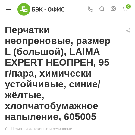
0
Перчатки
неопреновые, размер
L (большой), LAIMA
EXPERT НЕОПРЕН, 95
г/пара, химически
устойчивые, синие/
жёлтые,
хлопчатобумажное
напыление, 605005
Перчатки латексные и резиновые