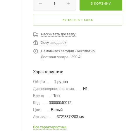
В КОРЗИНУ
КУПИТЬ В 1 КЛИК
Рассчитать доставку
Хочу в подарок
Самовывоз сегодня - бесплатно
Доставка завтра - 390 ₽
Характеристики
Объём
—
1 рулон
Диспенсерная система
—
H1
Бренд
—
Tork
Код
—
00000040912
Цвет
—
Белый
Артикул
—
372*337*203 мм
Все характеристики