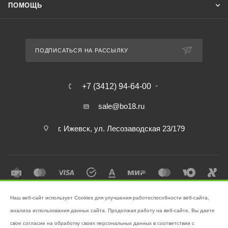
ПОМОЩЬ
ПОДПИСАТЬСЯ НА РАССЫЛКУ
+7 (3412) 94-64-00
sale@bo18.ru
г. Ижевск, ул. Лесозаводская 23/179
Наш веб-сайт использует Cookies для улучшения работоспособности веб-сайта,
2026 © Интернет-магазин "Бэк-офис" - Ваш надёжный помощник в
анализа использования данных сайта. Продолжая работу на веб-сайте, Вы даете
поддержании чистоты!
свое согласие на обработку своих персональных данных в соответствии с