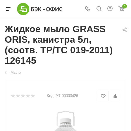
0
Жидкое мыло GRASS
ORIS, канистра 5л,
(соотв. ТР/ТС 019-2011)
126145
Мыло
Код:
УТ-00003426