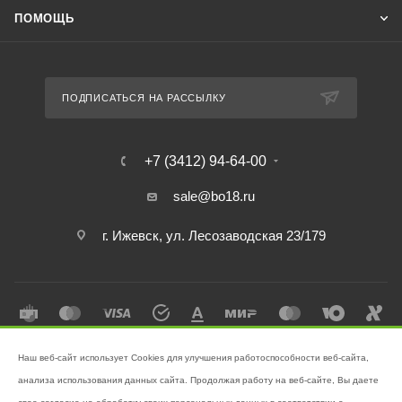
ПОМОЩЬ
ПОДПИСАТЬСЯ НА РАССЫЛКУ
+7 (3412) 94-64-00
sale@bo18.ru
г. Ижевск, ул. Лесозаводская 23/179
Наш веб-сайт использует Cookies для улучшения работоспособности веб-сайта,
2026 © Интернет-магазин "Бэк-офис" - Ваш надёжный помощник в
анализа использования данных сайта. Продолжая работу на веб-сайте, Вы даете
поддержании чистоты!