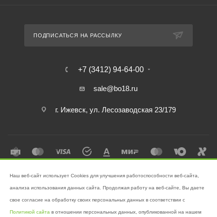
ПОДПИСАТЬСЯ НА РАССЫЛКУ
+7 (3412) 94-64-00
sale@bo18.ru
г. Ижевск, ул. Лесозаводская 23/179
Наш веб-сайт использует Cookies для улучшения работоспособности веб-сайта,
2026 © Интернет-магазин "Бэк-офис" - Ваш надёжный помощник в
анализа использования данных сайта. Продолжая работу на веб-сайте, Вы даете
поддержании чистоты!
свое согласие на обработку своих персональных данных в соответствии с
Разработано в
Victory
Политикой сайта
в отношении персональных данных, опубликованной на нашем