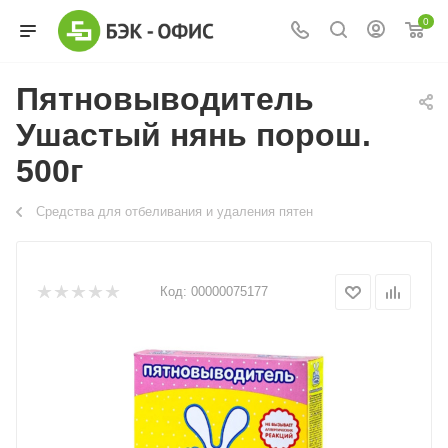
0
Пятновыводитель
Ушастый нянь порош.
500г
Средства для отбеливания и удаления пятен
Код:
00000075177