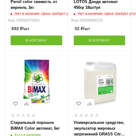
Persil color свежесть от
LOTOS Дэнди автомат
вернель 3кг
450гр 18шт/уп
Нет в наличии. Цена требует уточнения
Нет в наличии. Цена требует ут
Код: 00000070262
Код: 00000080235
692
₽
/шт
52
₽
/шт
В КОРЗИНУ
В КОРЗИНУ
Стиральный порошок
Универсальное средство,
BiMAX Color автомат, 6кг
эмульгатор жировых
загрязнений GRASS Citro
Есть в наличии