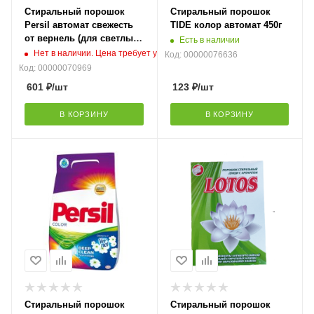
Стиральный порошок
Стиральный порошок
Persil автомат свежесть
TIDE колор автомат 450г
от вернель (для светлых
Есть в наличии
тканей) 3кг
Нет в наличии. Цена требует уточнения
Код: 00000076636
Код: 00000070969
601
₽
/шт
123
₽
/шт
В КОРЗИНУ
В КОРЗИНУ
Стиральный порошок
Стиральный порошок