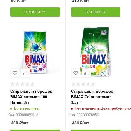
50
₽
/шт
310
₽
/шт
В КОРЗИНУ
В КОРЗИНУ
Стиральный порошок
Стиральный порошок
BiMAX автомат, 100
BiMAX Color автомат,
Пятен, 3кг
1,5кг
Есть в наличии
Нет в наличии. Цена требует ут
Код: 00000069918
Код: 00000078959
480
₽
/шт
384
₽
/шт