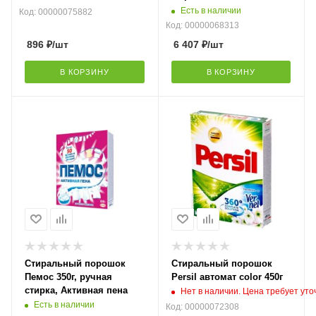
Clean (канистра 20л)
Есть в наличии
Код: 00000075882
125785
Код: 00000068313
896
₽
/шт
6 407
₽
/шт
В КОРЗИНУ
В КОРЗИНУ
Стиральный порошок
Стиральный порошок
Пемос 350г, ручная
Persil автомат color 450г
стирка, Активная пена
Нет в наличии. Цена требует ут
Есть в наличии
Код: 00000072308