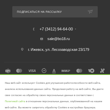
ПОДПИСАТЬСЯ НА РАССЫЛКУ
+7 (3412) 94-64-00
sale@bo18.ru
г. Ижевск, ул. Лесозаводская 23/179
Наш веб-сайт использует Cookies для улучшения работоспособности веб-сайта,
2026 © Интернет-магазин "Бэк-офис" - Ваш надёжный помощник в
анализа использования данных сайта. Продолжая работу на веб-сайте, Вы даете
поддержании чистоты!
свое согласие на обработку своих персональных данных в соответствии с
Разработано в
Victory
Политикой сайта
в отношении персональных данных, опубликованной на нашем
веб-сайте. Вы можете запретить обработку Cookies в настройках браузера.