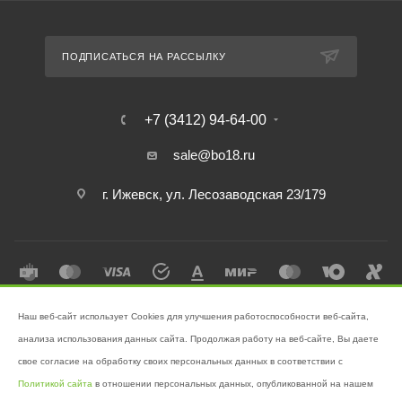
ПОДПИСАТЬСЯ НА РАССЫЛКУ
+7 (3412) 94-64-00
sale@bo18.ru
г. Ижевск, ул. Лесозаводская 23/179
Наш веб-сайт использует Cookies для улучшения работоспособности веб-сайта,
2026 © Интернет-магазин "Бэк-офис" - Ваш надёжный помощник в
анализа использования данных сайта. Продолжая работу на веб-сайте, Вы даете
поддержании чистоты!
свое согласие на обработку своих персональных данных в соответствии с
Разработано в
Victory
Политикой сайта
в отношении персональных данных, опубликованной на нашем