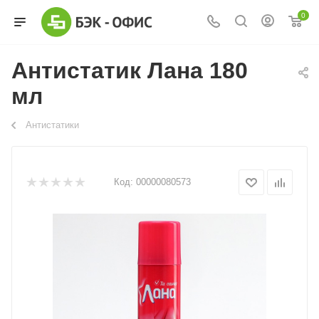
0
Антистатик Лана 180
мл
Антистатики
Код:
00000080573