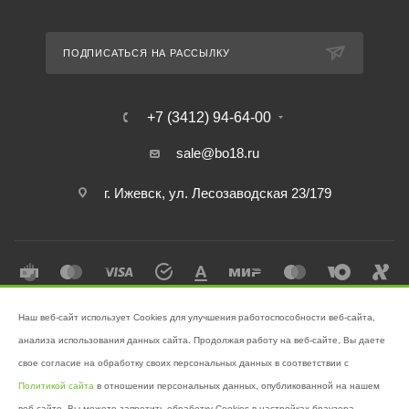
ПОДПИСАТЬСЯ НА РАССЫЛКУ
+7 (3412) 94-64-00
sale@bo18.ru
г. Ижевск, ул. Лесозаводская 23/179
Наш веб-сайт использует Cookies для улучшения работоспособности веб-сайта,
2026 © Интернет-магазин "Бэк-офис" - Ваш надёжный помощник в
анализа использования данных сайта. Продолжая работу на веб-сайте, Вы даете
поддержании чистоты!
свое согласие на обработку своих персональных данных в соответствии с
Разработано в
Victory
Политикой сайта
в отношении персональных данных, опубликованной на нашем
веб-сайте. Вы можете запретить обработку Cookies в настройках браузера.