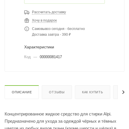
Рассчитать доставку
Хочу в подарок
Самовывоз сегодня - бесплатно
Доставка завтра - 390 ₽
Характеристики
Код
—
00000081417
ОПИСАНИЕ
ОТЗЫВЫ
КАК КУПИТЬ
ОПЛ
Концентрированное жидкое средство для стирки Alpi.
Предназначено для ухода за одеждой чёрных и тёмных
цветов из любых видов ткани (кроме шерсти и шёлка) в