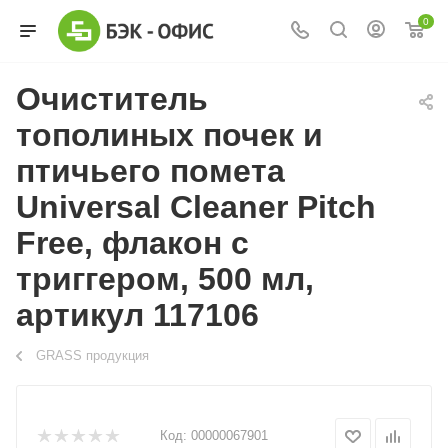
0
Очиститель
тополиных почек и
птичьего помета
Universal Cleaner Pitch
Free, флакон с
триггером, 500 мл,
артикул 117106
GRASS продукция
Код:
00000067901