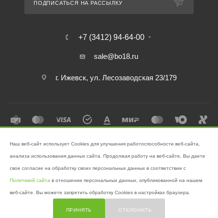
ПОДПИСАТЬСЯ НА РАССЫЛКУ
+7 (3412) 94-64-00
sale@bo18.ru
г. Ижевск, ул. Лесозаводская 23/179
Наш веб-сайт использует Cookies для улучшения работоспособности веб-сайта,
2026 © Интернет-магазин "Бэк-офис" - Ваш надёжный помощник в
анализа использования данных сайта. Продолжая работу на веб-сайте, Вы даете
поддержании чистоты!
свое согласие на обработку своих персональных данных в соответствии с
Разработано в
Victory
Политикой сайта
в отношении персональных данных, опубликованной на нашем
веб-сайте. Вы можете запретить обработку Cookies в настройках браузера.
ПРИНЯТЬ
ОТКЛОНИТЬ