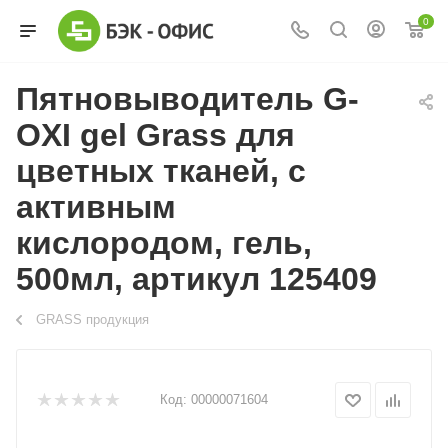
0
Пятновыводитель G-
OXI gel Grass для
цветных тканей, с
активным
кислородом, гель,
500мл, артикул 125409
GRASS продукция
Код:
00000071604