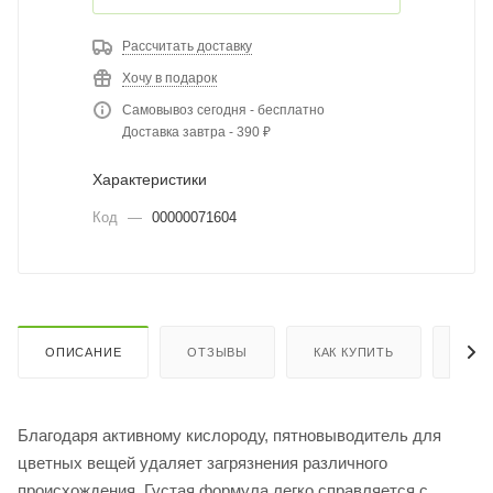
Рассчитать доставку
Хочу в подарок
Самовывоз сегодня - бесплатно
Доставка завтра - 390 ₽
Характеристики
Код
—
00000071604
ОПИСАНИЕ
ОТЗЫВЫ
КАК КУПИТЬ
ОПЛ
Благодаря активному кислороду, пятновыводитель для
цветных вещей удаляет загрязнения различного
происхождения. Густая формула легко справляется с