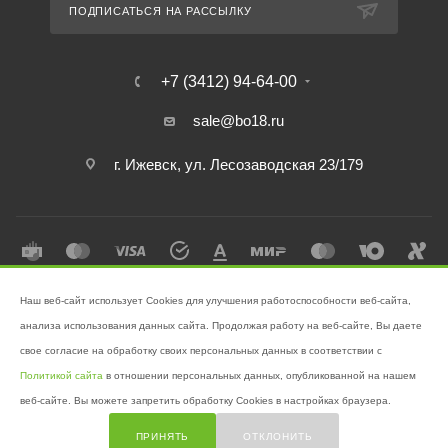
ПОДПИСАТЬСЯ НА РАССЫЛКУ
+7 (3412) 94-64-00
sale@bo18.ru
г. Ижевск, ул. Лесозаводская 23/179
Наш веб-сайт использует Cookies для улучшения работоспособности веб-сайта,
2026 © Интернет-магазин "Бэк-офис" - Ваш надёжный помощник в
анализа использования данных сайта. Продолжая работу на веб-сайте, Вы даете
поддержании чистоты!
свое согласие на обработку своих персональных данных в соответствии с
Разработано в
Victory
Политикой сайта
в отношении персональных данных, опубликованной на нашем
веб-сайте. Вы можете запретить обработку Cookies в настройках браузера.
ПРИНЯТЬ
ОТКЛОНИТЬ