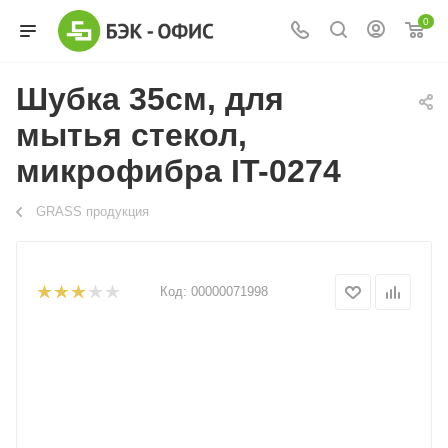
0
Шубка 35см, для
мытья стекол,
микрофибра IT-0274
GRASS продукция
Код:
00000071998