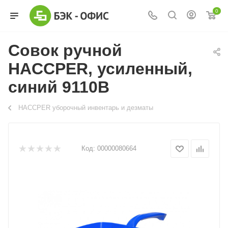
0
Совок ручной
HACCPER, усиленный,
синий 9110В
HACCPER уборочный инвентарь и дезматы
Код:
00000080664