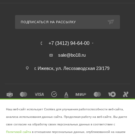
ПОДПИСАТЬСЯ НА РАССЫЛКУ
+7 (3412) 94-64-00
sale@bo18.ru
г. Ижевск, ул. Лесозаводская 23/179
Наш веб-сайт использует Cookies для улучшения работоспособности веб-сайта,
2026 © Интернет-магазин "Бэк-офис" - Ваш надёжный помощник в
анализа использования данных сайта. Продолжая работу на веб-сайте, Вы даете
поддержании чистоты!
свое согласие на обработку своих персональных данных в соответствии с
Разработано в
Victory
Политикой сайта
в отношении персональных данных, опубликованной на нашем