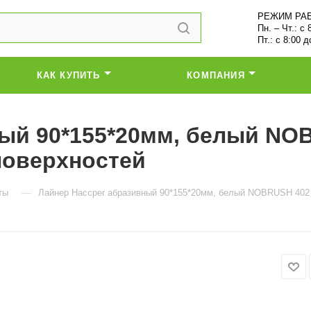
РЕЖИМ РА
Пн. – Чт.: с 
Пт.: с 8:00 д
КАК КУПИТЬ
КОМПАНИЯ
ый 90*155*20мм, белый NO
 поверхностей
—
ты
Лайнер Haccper абразивный 90*155*20мм, белый NOBRUSH 402 W