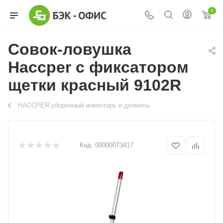
0
Совок-ловушка
Haccper с фиксатором
щетки красный 9102R
HACCPER уборочный инвентарь и дезматы
Код:
00000073417