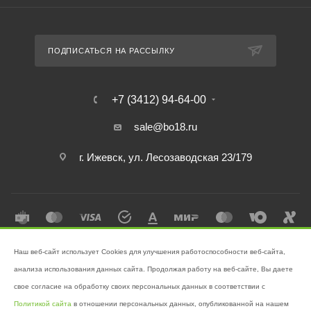
ПОДПИСАТЬСЯ НА РАССЫЛКУ
+7 (3412) 94-64-00
sale@bo18.ru
г. Ижевск, ул. Лесозаводская 23/179
Наш веб-сайт использует Cookies для улучшения работоспособности веб-сайта,
2026 © Интернет-магазин "Бэк-офис" - Ваш надёжный помощник в
анализа использования данных сайта. Продолжая работу на веб-сайте, Вы даете
поддержании чистоты!
свое согласие на обработку своих персональных данных в соответствии с
Разработано в
Victory
Политикой сайта
в отношении персональных данных, опубликованной на нашем