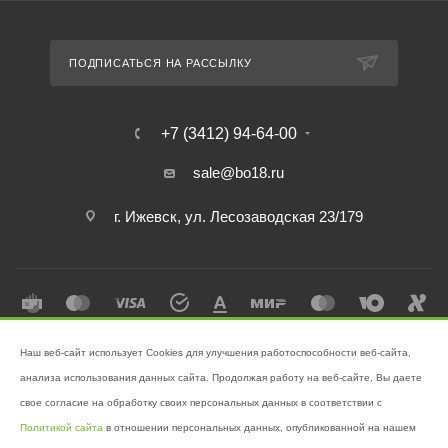
ПОДПИСАТЬСЯ НА РАССЫЛКУ
+7 (3412) 94-64-00
sale@bo18.ru
г. Ижевск, ул. Лесозаводская 23/179
Наш веб-сайт использует Cookies для улучшения работоспособности веб-сайта,
2026 © Интернет-магазин "Бэк-офис" - Ваш надёжный помощник в
анализа использования данных сайта. Продолжая работу на веб-сайте, Вы даете
поддержании чистоты!
свое согласие на обработку своих персональных данных в соответствии с
Разработано в
Victory
Политикой сайта
в отношении персональных данных, опубликованной на нашем