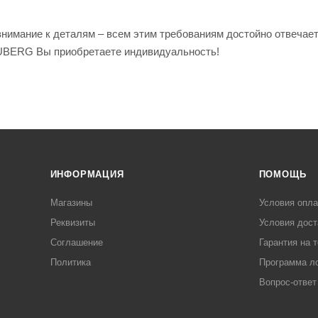
 внимание к деталям – всем этим требованиям достойно отвечае
BERG Вы приобретаете индивидуальность!
ИНФОРМАЦИЯ
ПОМОЩЬ
Магазины
Условия опл
Реквизиты
Условия дост
Соглашение
Гарантия на 
Политика
Программа л
Вопрос-ответ