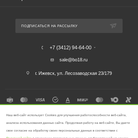
ПОДПИСАТЬСЯ НА РАССЫЛКУ
+7 (3412) 94-64-00
sale@bo18.ru
г. Ижевск, ул. Лесозаводская 23/179
Наш веб-сайт использует Cookies для улучшения работоспособности веб-сайта,
2026 © Интернет-магазин "Бэк-офис" - Ваш надёжный помощник в
анализа использования данных сайта. Продолжая работу на веб-сайте, Вы даете
поддержании чистоты!
свое согласие на обработку своих персональных данных в соответствии с
Разработано в
Victory