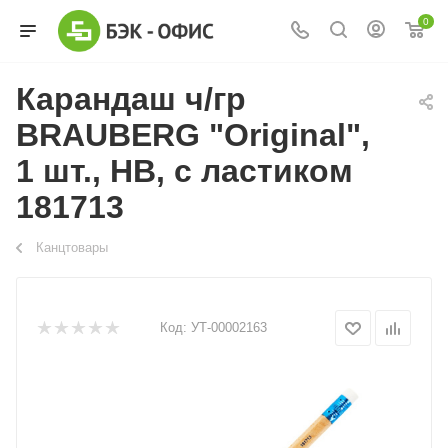
0
Карандаш ч/гр
BRAUBERG "Original",
1 шт., HB, с ластиком
181713
Канцтовары
Код:
УТ-00002163