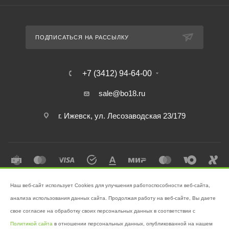
ПОДПИСАТЬСЯ НА РАССЫЛКУ
+7 (3412) 94-64-00
sale@bo18.ru
г. Ижевск, ул. Лесозаводская 23/179
Наш веб-сайт использует Cookies для улучшения работоспособности веб-сайта,
2026 © Интернет-магазин "Бэк-офис" - Ваш надёжный помощник в
анализа использования данных сайта. Продолжая работу на веб-сайте, Вы даете
поддержании чистоты!
свое согласие на обработку своих персональных данных в соответствии с
Разработано в
Victory
Политикой сайта
в отношении персональных данных, опубликованной на нашем